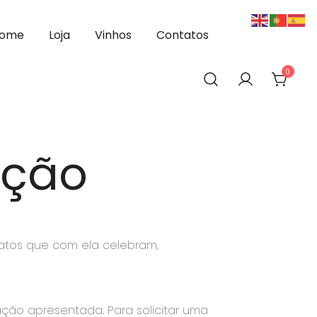
ome
Loja
Vinhos
Contatos
0
ução
tratos que com ela celebram,
ção apresentada. Para solicitar uma