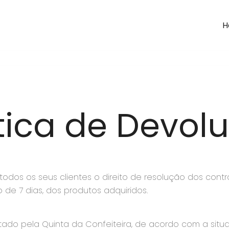
H
itica de Devol
 todos os seus clientes o direito de resolução dos con
 de 7 dias, dos produtos adquiridos.
ado pela Quinta da Confeiteira, de acordo com a situa