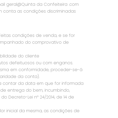
ail geral@Quinta da Confeiteira .com
 conta as condições discriminadas
eitas condições de venda, e se for
 acompanhado do comprovativo de
ilidade do cliente
dutos defeituosos ou com enganos.
mesma em conformidade, proceder-se-á
laridade da conta).
 a contar da data em que for informada
 de entrega do bem, incumbindo,
o Decreto-Lei nº 24/2014, de 14 de
lor inicial da mesma, as condições de