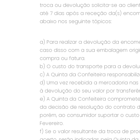
troca ou devolução solicita-se ao clie
até 7 dias após a receção da(s) enco
abaixo nos seguinte tópicos:
a) Para realizar a devolução da encom
caso disso com a sua embalagem origin
compra ou fatura.
b) O custo do transporte para a devolu
c) A Quinta da Confeiteira responsabil
d) Uma vez recebida a mercadoria nas
à devolução do seu valor por transferê
e) A Quinta da Confeiteira compromete
da decisão de resolução do contrato d
porém, ao consumidor suportar o custo 
Fevereiro.
f) Se o valor resultante da troca de p
acerto, serão indicadas pela Quinta da 