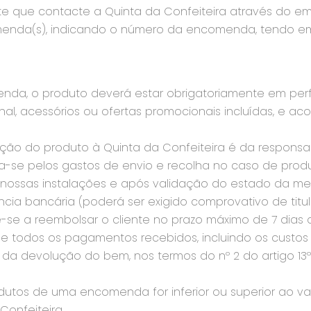
nte que contacte a Quinta da Confeiteira através do em
menda(s), indicando o número da encomenda, tendo em
enda, o produto deverá estar obrigatoriamente em perf
al, acessórios ou ofertas promocionais incluídas, e
ção do produto à Quinta da Confeiteira é da responsab
iza-se pelos gastos de envio e recolha no caso de pro
 nossas instalações e após validação do estado da 
ncia bancária (poderá ser exigido comprovativo de titu
-se a reembolsar o cliente no prazo máximo de 7 dias
e todos os pagamentos recebidos, incluindo os custos
da devolução do bem, nos termos do nº 2 do artigo 13º d
rodutos de uma encomenda for inferior ou superior ao va
Confeiteira.