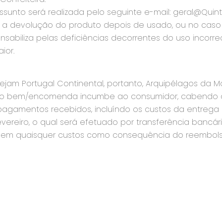
sunto será realizada pelo seguinte e-mail: geral@Quint
rá a devolução do produto depois de usado, ou no caso 
onsabiliza pelas deficiências decorrentes do uso incorr
ior.
sejam Portugal Continental, portanto, Arquipélagos da M
do bem/encomenda incumbe ao consumidor, cabendo à 
agamentos recebidos, incluíndo os custos da entrega 
 Fevereiro, o qual será efetuado por transferência bancá
 em quaisquer custos como consequência do reembols